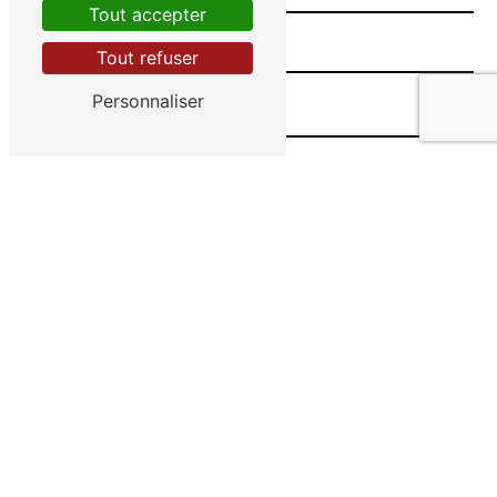
Tout accepter
Tout refuser
Personnaliser
Vous n'êtes pas un robot, veuillez répondre à cette
question : combien font sept plus un ?