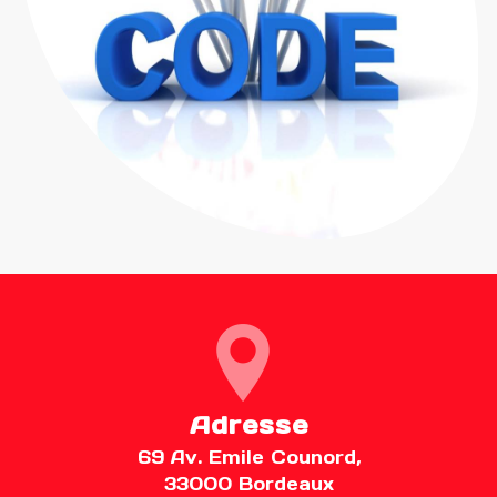
Adresse
69 Av. Emile Counord,
33000 Bordeaux