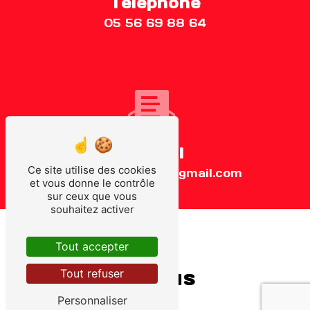
Téléphone
05 56 69 88 64
E-mail
Ce site utilise des cookies
auto.ecole.fame@gmail.com
et vous donne le contrôle
sur ceux que vous
souhaitez activer
Tout accepter
Tout refuser
Contactez-nous
Personnaliser